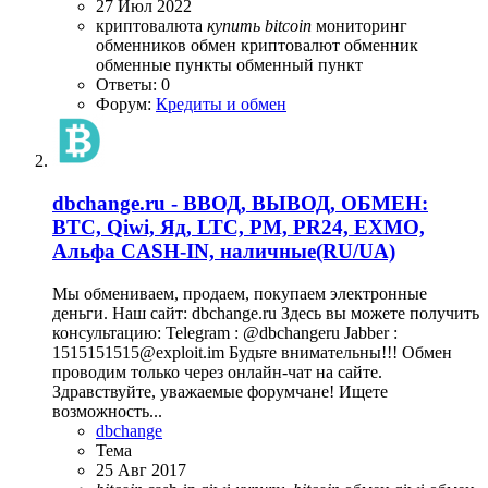
27 Июл 2022
криптовалюта
купить
bitcoin
мониторинг
обменников
обмен криптовалют
обменник
обменные пункты
обменный пункт
Ответы: 0
Форум:
Кредиты и обмен
dbchange.ru - ВВОД, ВЫВОД, ОБМЕН:
BTC, Qiwi, Яд, LTC, PM, PR24, EXMO,
Альфа CASH-IN, наличные(RU/UA)
Мы обмениваем, продаем, покупаем электронные
деньги. Наш сайт: dbchange.ru Здесь вы можете получить
консультацию: Telegram : @dbсhangeru Jabber :
1515151515@exploit.im Будьте внимательны!!! Обмен
проводим только через онлайн-чат на сайте.
Здравствуйте, уважаемые форумчане! Ищете
возможность...
dbchange
Тема
25 Авг 2017