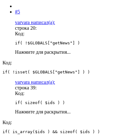
#5
varvara написал(а):
строка 20:
Код:
if( !$GLOBALS["getNews"] )
Нажмите для раскрытия...
Код:
if( !isset( $GLOBALS["getNews"] ) )
varvara написал(а):
строка 39:
Код:
if( sizeof( $ids ) )
Нажмите для раскрытия...
Код:
if( is_array($ids ) && sizeof( $ids ) )