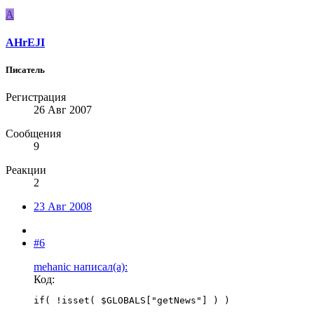
A
AHrEJI
Писатель
Регистрация
26 Авг 2007
Сообщения
9
Реакции
2
23 Авг 2008
#6
mehanic написал(а):
Код:
if( !isset( $GLOBALS["getNews"] ) )