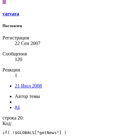
V
varvara
Постоялец
Регистрация
22 Сен 2007
Сообщения
120
Реакции
1
21 Июл 2008
Автор темы
#4
строка 20:
Код:
if( !$GLOBALS["getNews"] )