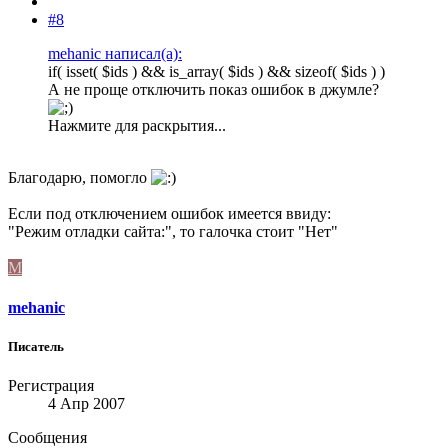
#8
mehanic написал(а):
if( isset( $ids ) && is_array( $ids ) && sizeof( $ids ) )
А не проще отключить показ ошибок в джумле?
Нажмите для раскрытия...
Благодарю, помогло
Если под отключением ошибок имеется ввиду:
"Режим отладки сайта:", то галочка стоит "Нет"
M
mehanic
Писатель
Регистрация
4 Апр 2007
Сообщения