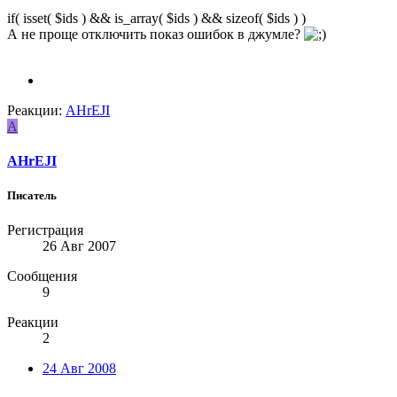
if( isset( $ids ) && is_array( $ids ) && sizeof( $ids ) )
А не проще отключить показ ошибок в джумле?
Реакции:
AHrEJI
A
AHrEJI
Писатель
Регистрация
26 Авг 2007
Сообщения
9
Реакции
2
24 Авг 2008