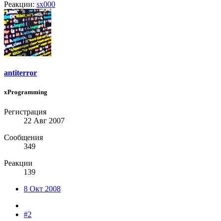
Реакции:
sx000
antiterror
xProgramming
Регистрация
22 Авг 2007
Сообщения
349
Реакции
139
8 Окт 2008
#2