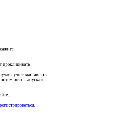
кажите.
ет прокликивать
лучае лучше выставлять
 потом опять запускать
йте...
арегистрироваться
.