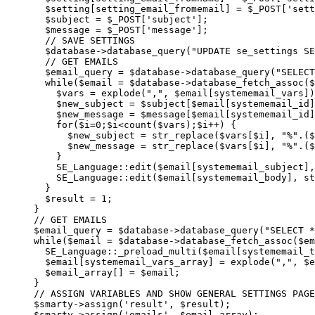
  $setting[setting_email_fromemail] = $_POST['sett
  $subject = $_POST['subject'];

  $message = $_POST['message'];

  // SAVE SETTINGS

  $database->database_query("UPDATE se_settings SE
  // GET EMAILS

  $email_query = $database->database_query("SELECT
  while($email = $database->database_fetch_assoc($
    $vars = explode(",", $email[systememail_vars])
    $new_subject = $subject[$email[systememail_id]
    $new_message = $message[$email[systememail_id]
    for($i=0;$i<count($vars);$i++) { 

      $new_subject = str_replace($vars[$i], "%".($
      $new_message = str_replace($vars[$i], "%".($
    }

    SE_Language::edit($email[systememail_subject],
    SE_Language::edit($email[systememail_body], st
  }

  $result = 1;

}

// GET EMAILS

$email_query = $database->database_query("SELECT *
while($email = $database->database_fetch_assoc($em
  SE_Language::_preload_multi($email[systememail_t
  $email[systememail_vars_array] = explode(",", $e
  $email_array[] = $email;

}

// ASSIGN VARIABLES AND SHOW GENERAL SETTINGS PAGE

$smarty->assign('result', $result);

$smarty->assign('emails', $email_array);
