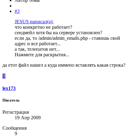
Автор темы
#3
JESUS написал(а):
что конкретно не работает?
сендмейл хотя бы на сервере установлен?
если да, то /admin/admin_emails.php - ставишь свой
адрес и все работает...
а так, телепатов нет...
Нажмите для раскрытия...
да етот файл нашел а куда иммено вставлять какая строка?
L
lex173
Писатель
Регистрация
19 Апр 2009
Сообщения
9