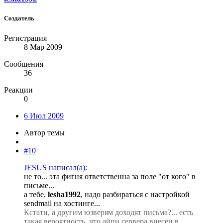
Создатель
Регистрация
8 Мар 2009
Сообщения
36
Реакции
0
6 Июл 2009
Автор темы
#10
JESUS написал(а):
не то... эта фигня ответственна за поле "от кого" в
письме...
а тебе,
lesha1992
, надо разбираться с настройкой
sendmail на хостинге...
Кстати, а другим юзверям доходят письма?... есть
такая вероятность, что айпи сервера внесен в