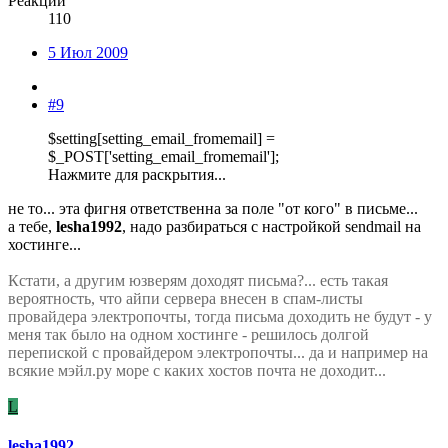
Реакции
110
5 Июл 2009
#9
$setting[setting_email_fromemail] =
$_POST['setting_email_fromemail'];
Нажмите для раскрытия...
не то... эта фигня ответственна за поле "от кого" в письме...
а тебе,
lesha1992
, надо разбираться с настройкой sendmail на
хостинге...
Кстати, а другим юзверям доходят письма?... есть такая
вероятность, что айпи сервера внесен в спам-листы
провайдера электропочты, тогда письма доходить не будут - у
меня так было на одном хостинге - решилось долгой
перепиской с провайдером электропочты... да и например на
всякие мэйл.ру море с каких хостов почта не доходит...
L
lesha1992