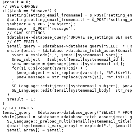
$result = 0;

// SAVE CHANGES

if($task == "dosave") {

  $setting[setting_email_fromname] = $_POST['setting_em
  $setting[setting_email_fromemail] = $_POST['setting_e
  $subject = $_POST['subject'];

  $message = $_POST['message'];

  // SAVE SETTINGS

  $database->database_query("UPDATE se_settings SET set
  // GET EMAILS

  $email_query = $database->database_query("SELECT * FR
  while($email = $database->database_fetch_assoc($email
    $vars = explode(",", $email[systememail_vars]);

    $new_subject = $subject[$email[systememail_id]];

    $new_message = $message[$email[systememail_id]];

    for($i=0;$i<count($vars);$i++) { 

      $new_subject = str_replace($vars[$i], "%".($i+1).
      $new_message = str_replace($vars[$i], "%".($i+1).
    }

    SE_Language::edit($email[systememail_subject], $new
    SE_Language::edit($email[systememail_body], str_rep
  }

  $result = 1;

}

// GET EMAILS

$email_query = $database->database_query("SELECT * FROM
while($email = $database->database_fetch_assoc($email_q
  SE_Language::_preload_multi($email[systememail_title]
  $email[systememail_vars_array] = explode(",", $email[
  $email_array[] = $email;
