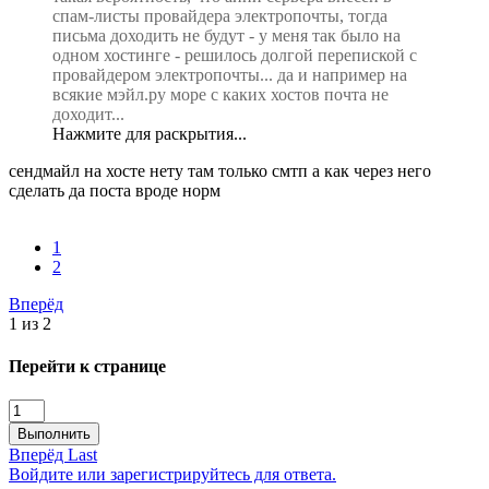
спам-листы провайдера электропочты, тогда
письма доходить не будут - у меня так было на
одном хостинге - решилось долгой перепиской с
провайдером электропочты... да и например на
всякие мэйл.ру море с каких хостов почта не
доходит...
Нажмите для раскрытия...
сендмайл на хосте нету там только смтп а как через него
сделать да поста вроде норм
1
2
Вперёд
1 из 2
Перейти к странице
Выполнить
Вперёд
Last
Войдите или зарегистрируйтесь для ответа.