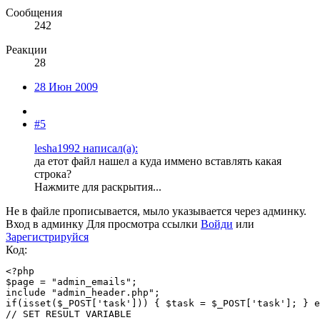
Сообщения
242
Реакции
28
28 Июн 2009
#5
lesha1992 написал(а):
да етот файл нашел а куда иммено вставлять какая
строка?
Нажмите для раскрытия...
Не в файле прописывается, мыло указывается через админку.
Вход в админку
Для просмотра ссылки
Войди
или
Зарегистрируйся
Код:
<?php

$page = "admin_emails";

include "admin_header.php";

if(isset($_POST['task'])) { $task = $_POST['task']; } e
// SET RESULT VARIABLE
