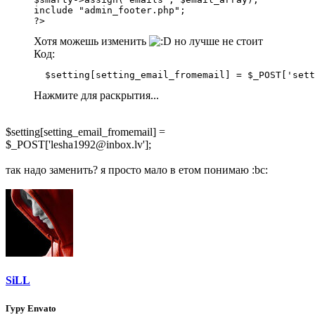
include "admin_footer.php";

?>
Хотя можешь изменить
но лучше не стоит
Код:
  $setting[setting_email_fromemail] = $_POST['sett
Нажмите для раскрытия...
$setting[setting_email_fromemail] =
$_POST['lesha1992@inbox.lv'];
так надо заменить? я просто мало в етом понимаю :bc:
SiLL
Гуру Envato