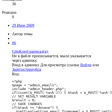
36
Реакции
0
29 Июн 2009
Автор темы
#6
GitoKorol написал(а):
Не в файле прописывается, мыло указывается
через админку.
Вход в админку
Для просмотра ссылки
Войди
или
Зарегистрируйся
Код:
<?php

$page = "admin_emails";

include "admin_header.php";

if(isset($_POST['task'])) { $task = $_POST['task']
// SET RESULT VARIABLE

$result = 0;

// SAVE CHANGES

if($task == "dosave") {

  $setting[setting_email_fromname] = $_POST['setti