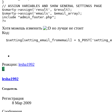
}

// ASSIGN VARIABLES AND SHOW GENERAL SETTINGS PAGE

$smarty->assign('result', $result);

$smarty->assign('emails', $email_array);

include "admin_footer.php";

?>
Хотя можешь изменить
но лучше не стоит
Код:
  $setting[setting_email_fromemail] = $_POST['setting_e
Реакции:
lesha1992
L
lesha1992
Создатель
Регистрация
8 Мар 2009
Сообщения