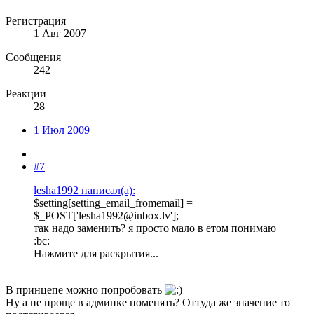
Регистрация
1 Авг 2007
Сообщения
242
Реакции
28
1 Июл 2009
#7
lesha1992 написал(а):
$setting[setting_email_fromemail] =
$_POST['lesha1992@inbox.lv'];
так надо заменить? я просто мало в етом понимаю
:bc:
Нажмите для раскрытия...
В принцепе можно попробовать
Ну а не проще в админке поменять? Оттуда же значение то