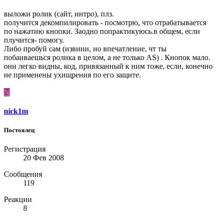
выложи ролик (сайт, интро), плз.
получится декомпилировать - посмотрю, что отрабатывается
по нажатию кнопки. Заодно попрактикуюсь.в общем, если
плучится- помогу.
Либо пробуй сам (извини, но впечатление, чт ты
побаиваешься ролика в целом, а не только AS) . Кнопок мало.
они легко видны, код, привязанный к ним тоже, если, конечно
не применены ухищрения по его защите.
N
nick1m
Постоялец
Регистрация
20 Фев 2008
Сообщения
119
Реакции
8